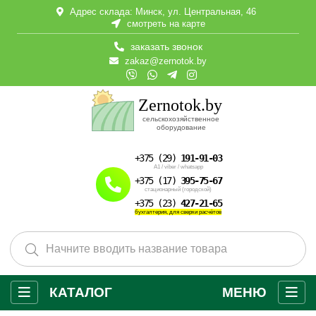
Адрес склада: Минск, ул. Центральная, 46
смотреть на карте
заказать звонок
zakaz@zernotok.by
Zernotok.by
сельскохозяйственное
оборудование
+375 (29)
191-91-03
А1
/
viber
/
whatsapp
+375 (17)
395-75-67
стационарный (городской)
+375 (23)
427-21-65
бухгалтерия, для сверки расчётов
КАТАЛОГ
МЕНЮ