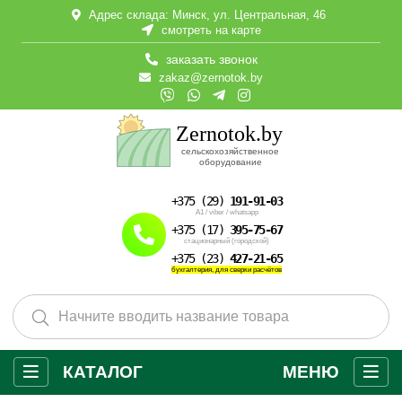
Адрес склада: Минск, ул. Центральная, 46
смотреть на карте
заказать звонок
zakaz@zernotok.by
Zernotok.by
сельскохозяйственное
оборудование
+375 (29)
191-91-03
А1
/
viber
/
whatsapp
+375 (17)
395-75-67
стационарный (городской)
+375 (23)
427-21-65
бухгалтерия, для сверки расчётов
КАТАЛОГ
МЕНЮ